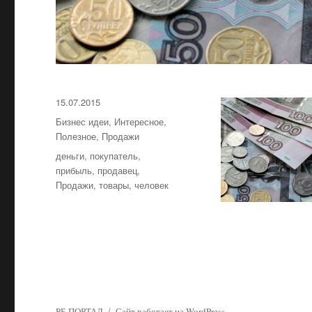
Опубликовано
15.07.2015
Рубрики
Бизнес идеи
,
Интересное
,
Полезное
,
Продажи
Метки
деньги
,
покупатель
,
прибыль
,
продавец
,
Продажи
,
товары
,
человек
РБ-ПОРТАЛ
Сайт работает на WordPress