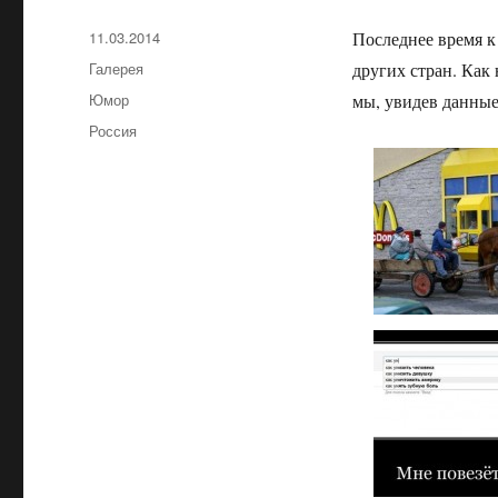
Опубликовано
11.03.2014
Последнее время к
Формат
Галерея
других стран. Как
Рубрики
Юмор
мы, увидев данные
Метки
Россия