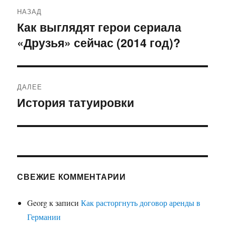
Навигация
НАЗАД
по
Как выглядят герои сериала
Предыдущая
«Друзья» сейчас (2014 год)?
запись:
записям
ДАЛЕЕ
История татуировки
Следующая
запись:
СВЕЖИЕ КОММЕНТАРИИ
Georg
к записи
Как расторгнуть договор аренды в
Германии