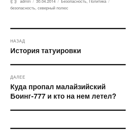
Автор
Опубликовано
Рубрики
Метки
admin
30.04.2014
Безопасность
,
Политика
безопасность
,
северный полюс
Навигация
НАЗАД
по
История татуировки
Предыдущая
запись:
записям
ДАЛЕЕ
Куда пропал малайзийский
Следующая
Боинг-777 и кто на нем летел?
запись: