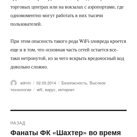
торговых центрах или на вокзалах с аэропортами, где
одномоментно могут работать в них тысячи
пользователей.
При этом опасность такого рода WiFi-зловреда кроется
еще и в том, что основная часть сетей остается все-
таки нетронутой, из за чего вскрыть вредоносный код
довольно сложно.
Автор
Опубликовано
Рубрики
admin
02.03.2014
Безопасность
,
Высокое
Метки
технологии
wifi
,
вирус
,
интернет
Навигация
НАЗАД
по
Фанаты ФК «Шахтер» во время
Предыдущая