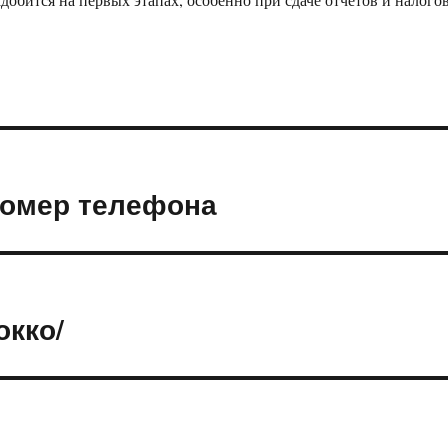
номер телефона
окко/