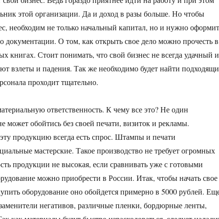
льник этой организации. Да и доход в разы больше. Но чтобы
ес, необходим не только начальный капитал, но и нужно оформи
о документации. О том, как открыть свое дело можно прочесть в
х книгах. Стоит понимать, что свой бизнес не всегда удачный и
т взлеты и падения. Так же необходимо будет найти подходящ
ерсонала проходит тщательно.
материальную ответственность. К чему все это? Не один
е может обойтись без своей печати, визиток и рекламы.
 эту продукцию всегда есть спрос. Штампы и печати
циальные мастерские. Такое производство не требует огромных
ость продукции не высокая, если сравнивать уже с готовыми
рудование можно приобрести в России. Итак, чтобы начать свое
купить оборудование оно обойдется примерно в 5000 рублей. Ещ
заменители негативов, различные пленки, бордюрные ленты,
ак как материалы будут быстро израсходоваться, следует налади