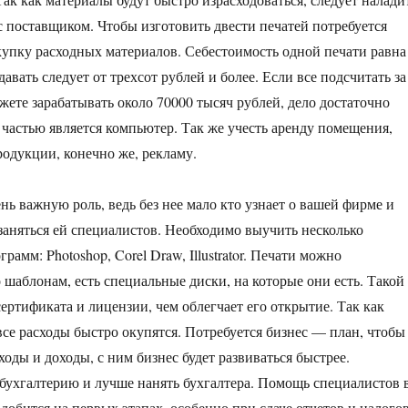
с поставщиком. Чтобы изготовить двести печатей потребуется
купку расходных материалов. Себестоимость одной печати равна
давать следует от трехсот рублей и более. Если все подсчитать за
жете зарабатывать около 70000 тысяч рублей, дело достаточно
частью является компьютер. Так же учесть аренду помещения,
родукции, конечно же, рекламу.
нь важную роль, ведь без нее мало кто узнает о вашей фирме и
заняться ей специалистов. Необходимо выучить несколько
амм: Photoshop, Corel Draw, Illustrator. Печати можно
 шаблонам, есть специальные диски, на которые они есть. Такой
сертификата и лицензии, чем облегчает его открытие. Так как
все расходы быстро окупятся. Потребуется бизнес — план, чтобы
ходы и доходы, с ним бизнес будет развиваться быстрее.
бухгалтерию и лучше нанять бухгалтера. Помощь специалистов 
добится на первых этапах, особенно при сдаче отчетов и налогов