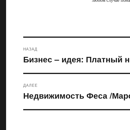
Навигация
НАЗАД
по
Бизнес – идея: Платный 
Предыдущая
запись:
записям
ДАЛЕЕ
Недвижимость Феса /Мар
Следующая
запись: