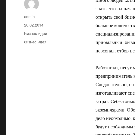
знать, что ты нача
Автор
admin
открыть свой бизн
Опубликовано
20.02.2014
большое количеств
Рубрики
Бизнес идеи
специализированны
Метки
бизнес идея
прибыльный, бываю
персонал, отбор п
Работники, несут 
предприниматель н
Следовательно, на
изготавливают спе
затрат. Себестоим
экземплярами. Обо
дело необходимо, 
будут необходимы 
жидкий полимер. Т