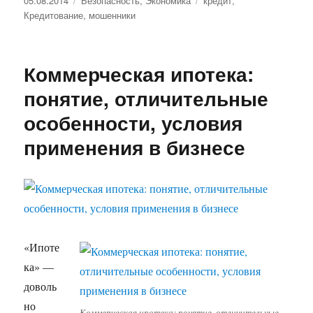
05.08.2014
Безопасность
,
Экономика
кредит
,
Кредитование
,
мошенники
Коммерческая ипотека:
понятие, отличительные
особенности, условия
применения в бизнесе
«Ипоте
ка» —
доволь
но
Коммерческая ипотека: понятие, отличительные