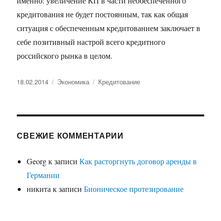
именно: увеличение КП в части необеспеченного
кредитования не будет постоянным, так как общая
ситуация с обеспеченным кредитованием заключает в
себе позитивный настрой всего кредитного
российского рынка в целом.
Опубликовано
Рубрики
Метки
18.02.2014
Экономика
Кредитование
СВЕЖИЕ КОММЕНТАРИИ
Georg
к записи
Как расторгнуть договор аренды в
Германии
никита
к записи
Бионическое протезирование